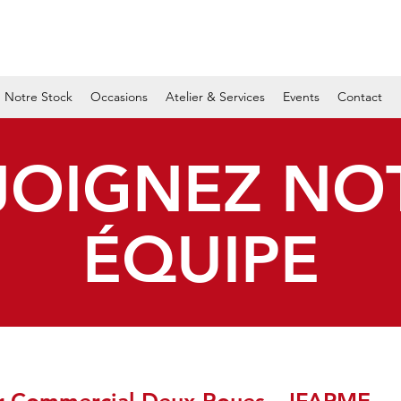
Notre Stock
Occasions
Atelier & Services
Events
Contact
JOIGNEZ NO
ÉQUIPE