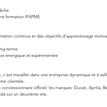
tâche
 une formation IFAPME
rmation continue et des objectifs d’apprentissage motiv
s
ong-terme
uipe énergique et expérimentée
e, c'est travailler dans une entreprise dynamique et à tai
otre clientèle.
concessionnaire officiel, les marques: Ducati, Aprilia, B
nda sur un deuxième site.