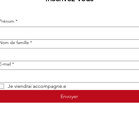
Prénom
*
Nom de famille
*
E‑mail
*
Je viendrai accompagné.e
Envoyer